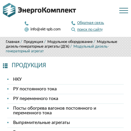
346 50 81
Обратная связь
812
info@ekt-spb.com
поиск по сайту
Главная
/
Продукция
/
Модульное оборудование
/
Модульные
дизель-генераторные агрегаты (ДГА)
/ Модульный дизель-
генераторный агрегат
ПРОДУКЦИЯ
НКУ
РУ постоянного тока
РУ переменного тока
Посты обогрева вагонов постоянного и
переменного тока
Выпрямительные агрегаты