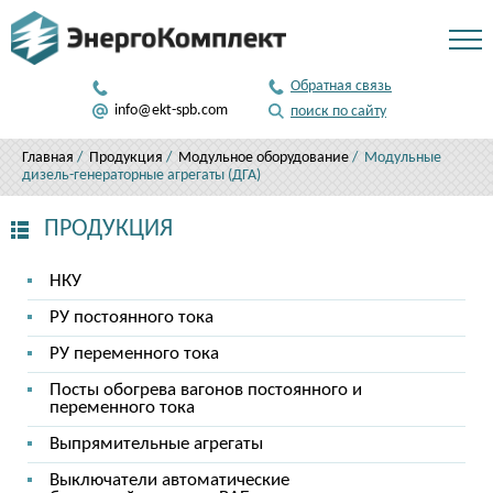
346 50 81
Обратная связь
812
info@ekt-spb.com
поиск по сайту
Главная
/
Продукция
/
Модульное оборудование
/ Модульные
дизель-генераторные агрегаты (ДГА)
ПРОДУКЦИЯ
НКУ
РУ постоянного тока
РУ переменного тока
Посты обогрева вагонов постоянного и
переменного тока
Выпрямительные агрегаты
Выключатели автоматические